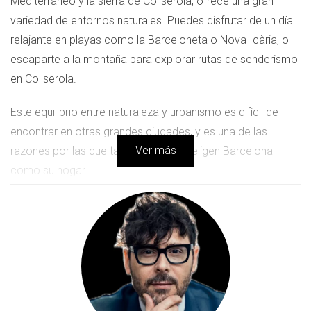
Mediterráneo y la sierra de Collserola, ofrece una gran
variedad de entornos naturales. Puedes disfrutar de un día
relajante en playas como la Barceloneta o Nova Icària, o
escaparte a la montaña para explorar rutas de senderismo
en Collserola.
Este equilibrio entre naturaleza y urbanismo es difícil de
encontrar en otras grandes ciudades, y es una de las
Ver más
razones por las que tantas personas eligen Barcelona
como su hogar.
Un estilo de vida saludable
El clima y la configuración urbana de Barcelona promueven
un estilo de vida activo y saludable. Las personas suelen
desplazarse en bicicleta o a pie, gracias a la abundancia de
carriles bici y áreas peatonales.