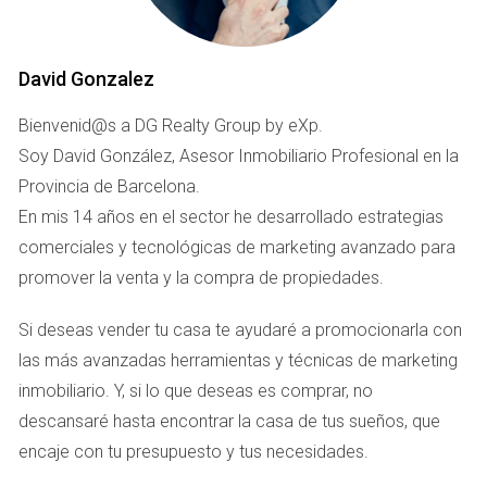
Además, la ciudad cuenta con mercados locales como La
Boquería, Sant Antoni y Mercat de Sants, donde puedes
David Gonzalez
encontrar productos frescos y locales, ideales para una
dieta mediterránea equilibrada.
Bienvenid@s a DG Realty Group by eXp.
Soy David González, Asesor Inmobiliario Profesional en la
La oferta de gimnasios, clubes deportivos y actividades al
Provincia de Barcelona.
aire libre es impresionante. Desde clases de yoga en la
En mis 14 años en el sector he desarrollado estrategias
playa hasta deportes acuáticos como paddle surf o vela,
comerciales y tecnológicas de marketing avanzado para
hay opciones para todos los gustos.
promover la venta y la compra de propiedades.
Si deseas vender tu casa te ayudaré a promocionarla con
Servicios y comodidades modernas
las más avanzadas herramientas y técnicas de marketing
Barcelona destaca por su infraestructura moderna y bien
inmobiliario. Y, si lo que deseas es comprar, no
organizada. Los servicios públicos, como sanidad,
descansaré hasta encontrar la casa de tus sueños, que
educación y transporte, están diseñados para garantizar
encaje con tu presupuesto y tus necesidades.
una alta calidad de vida.