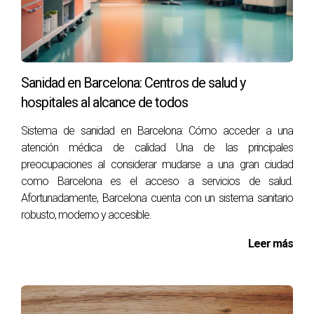
Barcelona es una ciudad multicultural donde conviven
personas de todo el mundo. Esto no solo enriquece la
experiencia diaria, sino que también hace que la ciudad sea
acogedora para nuevos residentes.
Sanidad en Barcelona: Centros de salud y
El inglés es ampliamente hablado en muchos contextos,
hospitales al alcance de todos
especialmente en el sector servicios, lo que facilita la
Sistema de sanidad en Barcelona: Cómo acceder a una
integración de expatriados y nuevos vecinos.
atención médica de calidad Una de las principales
preocupaciones al considerar mudarse a una gran ciudad
La ciudad también cuenta con numerosas asociaciones
como Barcelona es el acceso a servicios de salud.
internacionales y grupos comunitarios, que organizan
Afortunadamente, Barcelona cuenta con un sistema sanitario
eventos y actividades para conectar a personas de
robusto, moderno y accesible.
diferentes culturas.
Leer más
Ventajas para quienes se mudan desde la periferia
Mudarse a Barcelona desde la periferia ofrece una mejora