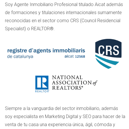
Soy Agente Inmobiliario Profesional titulado Aicat además
La red de transporte público es eficiente, permitiendo a los
de formaciones y titulaciones internacionales sumamente
residentes moverse fácilmente por la ciudad sin necesidad
reconocidas en el sector como CRS (Council Residencial
de un coche. Además, el acceso a centros de salud de
Specialist) o REALTOR®.
primera categoría y a escuelas de prestigio hace que la
ciudad sea ideal para familias.
El compromiso de Barcelona con la sostenibilidad también
se refleja en iniciativas como las superillas, zonas urbanas
donde se limita el tráfico y se priorizan los espacios
verdes. Esto no solo mejora la calidad del aire, sino que
también fomenta un estilo de vida más tranquilo y
comunitario.
Siempre a la vanguardia del sector inmobiliario, además
Oportunidades culturales y de ocio
soy especialista en Marketing Digital y SEO para hacer de la
Barcelona es una ciudad vibrante donde siempre hay algo
venta de tu casa una experiencia única, ágil, cómoda y