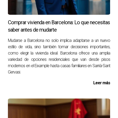
Ventajas de la gastronomía de Barcelona para
nuevos residentes
Comprar vivienda en Barcelona: Lo que necesitas
Para quienes se mudan a la ciudad, disfrutar de la
saber antes de mudarte
gastronomía de Barcelona tiene múltiples beneficios:
Mudarse a Barcelona no solo implica adaptarse a un nuevo
Acceso a productos frescos y locales:
Perfecto
estilo de vida, sino también tomar decisiones importantes,
para quienes valoran una alimentación saludable.
como elegir la vivienda ideal. Barcelona ofrece una amplia
Diversidad culinaria:
Desde platos tradicionales
variedad de opciones residenciales que van desde pisos
hasta cocina internacional innovadora.
modernos en el Eixample hasta casas familiares en Sarrià-Sant
Ambiente social:
Los mercados y restaurantes son
puntos de encuentro ideales para conocer la cultura
Gervasi.
local y crear nuevas conexiones.
Leer más
Consejos para explorar la gastronomía de
Barcelona
Visita los mercados locales:
Son una excelente
manera de conocer los productos frescos y la vida