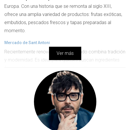
Europa. Con una historia que se remonta al siglo XIII,
ofrece una amplia variedad de productos: frutas exóticas,
embutidos, pescados frescos y tapas preparadas al
momento.
Mercado de Sant Antoni
Recientemente renovado, este mercado combina tradición
Ver más
y modernidad. Es ideal para quienes buscan ingredientes
frescos, libros antiguos y ropa vintage. Su arquitectura es
impresionante y su ambiente, auténtico.
Mercado de la Concepción
Situado en el Eixample, este mercado es conocido como
"el mercado de las flores", ya que combina puestos de
comida con una gran oferta de flores y plantas.
Mercado del Clot y de Sants