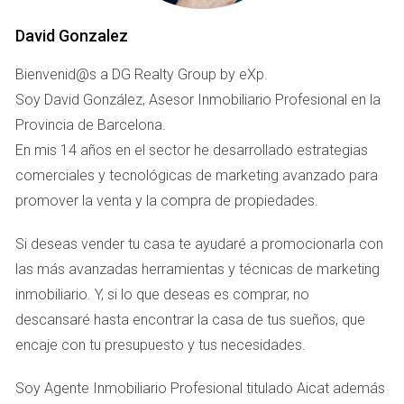
Para quienes prefieren un ambiente más local y menos
David Gonzalez
turístico, estos mercados ofrecen productos frescos a
precios más accesibles, además de reflejar el día a día de
Bienvenid@s a DG Realty Group by eXp.
los barceloneses.
Soy David González, Asesor Inmobiliario Profesional en la
Provincia de Barcelona.
2. Restaurantes imprescindibles: De tapas a alta
En mis 14 años en el sector he desarrollado estrategias
cocina
comerciales y tecnológicas de marketing avanzado para
Barcelona es conocida por su variada oferta de
promover la venta y la compra de propiedades.
restaurantes que van desde los bares de tapas
Si deseas vender tu casa te ayudaré a promocionarla con
tradicionales hasta los templos de alta gastronomía.
las más avanzadas herramientas y técnicas de marketing
Restaurantes con estrellas Michelin
inmobiliario. Y, si lo que deseas es comprar, no
Barcelona es el hogar de algunos de los mejores
descansaré hasta encontrar la casa de tus sueños, que
restaurantes del mundo:
encaje con tu presupuesto y tus necesidades.
Celler de Can Roca
:
Innovación y tradición en un
Soy Agente Inmobiliario Profesional titulado Aicat además
menú que sorprende a cada bocado.