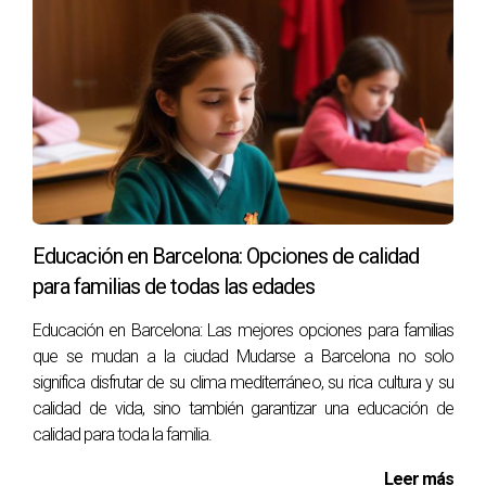
cotidiana de los barceloneses.
Explora más allá de los lugares turísticos:
Barrios
como Sant Andreu o Poble-sec esconden
verdaderas joyas gastronómicas.
Reserva con antelación:
Algunos restaurantes
populares requieren reserva previa, especialmente
los que tienen estrellas Michelin.
Conclusión
La gastronomía y los mercados de Barcelona son una
Educación en Barcelona: Opciones de calidad
parte esencial de su identidad cultural. Vivir en esta ciudad
para familias de todas las edades
significa disfrutar diariamente de productos frescos,
Educación en Barcelona: Las mejores opciones para familias
recetas tradicionales y una oferta culinaria que combina lo
que se mudan a la ciudad Mudarse a Barcelona no solo
mejor de la cocina local e internacional.
significa disfrutar de su clima mediterráneo, su rica cultura y su
calidad de vida, sino también garantizar una educación de
Mudarse a Barcelona no solo te abrirá las puertas a nuevos
calidad para toda la familia.
sabores, sino también a una experiencia gastronómica que
Leer más
enriquecerá tu día a día.