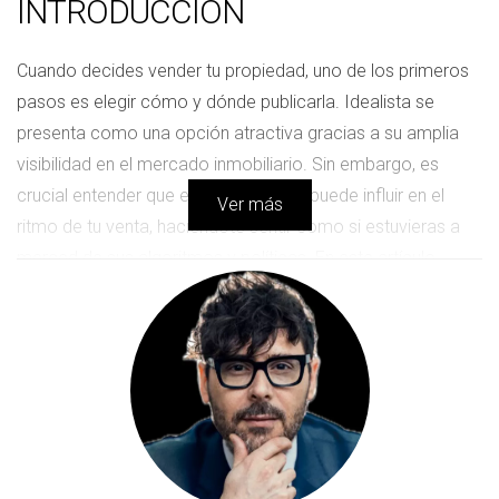
INTRODUCCIÓN
Cuando decides vender tu propiedad, uno de los primeros
pasos es elegir cómo y dónde publicarla. Idealista se
presenta como una opción atractiva gracias a su amplia
visibilidad en el mercado inmobiliario. Sin embargo, es
crucial entender que esta plataforma puede influir en el
Ver más
ritmo de tu venta, haciéndote sentir como si estuvieras a
merced de sus algoritmos y políticas. En este artículo,
exploraremos por qué es fundamental tomar las riendas de
tu proceso de venta y cómo un agente inmobiliario puede
ser tu mejor aliado para lograrlo. Al final del día, lo que
realmente deseas es vender tu propiedad al mejor precio y
en el menor tiempo posible, sin dejar que una plataforma
dicte tus decisiones.