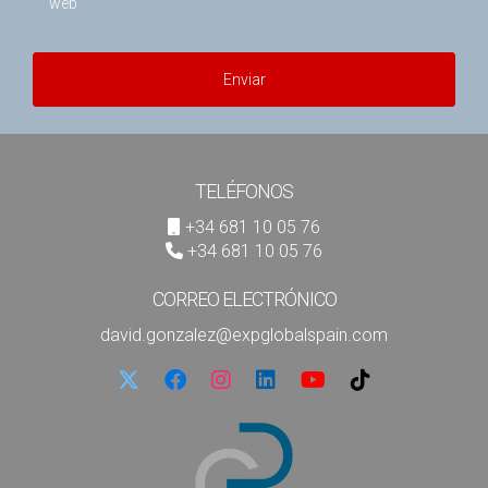
web
hacia una venta exitosa; ¡habla conmigo hoy!
Enviar
TELÉFONOS
+34 681 10 05 76
+34 681 10 05 76
CORREO ELECTRÓNICO
david.gonzalez@expglobalspain.com