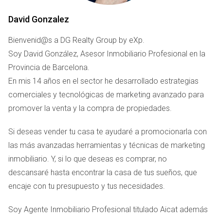
¿POR QUÉ EVITAR QUE
IDEALISTA MARQUE EL RITMO
David Gonzalez
DE TU VENTA?
Bienvenid@s a DG Realty Group by eXp.
Soy David González, Asesor Inmobiliario Profesional en la
Cuando te enfrentas al proceso de venta, es fácil caer en la
Provincia de Barcelona.
trampa de seguir las recomendaciones del portal sin
En mis 14 años en el sector he desarrollado estrategias
cuestionarlas. Idealista ofrece herramientas útiles, pero
comerciales y tecnológicas de marketing avanzado para
también puede llevarte a una dependencia poco saludable.
promover la venta y la compra de propiedades.
Aquí hay algunas razones para considerar:
Si deseas vender tu casa te ayudaré a promocionarla con
Control sobre la estrategia:
Al depender demasiado
las más avanzadas herramientas y técnicas de marketing
de Idealista, puedes perder la capacidad de adaptar
inmobiliario. Y, si lo que deseas es comprar, no
tu estrategia según las condiciones del mercado.
descansaré hasta encontrar la casa de tus sueños, que
Costos ocultos:
Las renovaciones y promociones
pueden acumularse rápidamente, afectando tus
encaje con tu presupuesto y tus necesidades.
márgenes.
Datos limitados:
Aunque Idealista proporciona
Soy Agente Inmobiliario Profesional titulado Aicat además
estadísticas, estas pueden no reflejar la realidad local