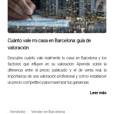
tu patrimonio.
Preguntas Frecuentes
¿Es necesario usar Idealista para vender mi
propiedad?
Cuánto vale mi casa en Barcelona: guía de
No necesariamente; aunque es una opción popular, hay
valoración
otras formas efectivas para promocionar tu propiedad sin
depender únicamente del portal.
Descubre cuánto vale realmente tu casa en Barcelona y los
factores que influyen en su valoración. Aprende sobre la
¿Cómo puedo saber si mi precio es
diferencia entre el precio publicado y el de venta real, la
competitivo?
importancia de una valoración profesional y cómo establecer
un precio competitivo para maximizar tus ganancias.
Un agente inmobiliario puede proporcionarte un análisis
comparativo del mercado para ayudarte a establecer un
Leer más
precio justo basado en propiedades similares en tu área.
¿Cuánto tiempo toma generalmente vender
Vendedor
Vender en Barcelona