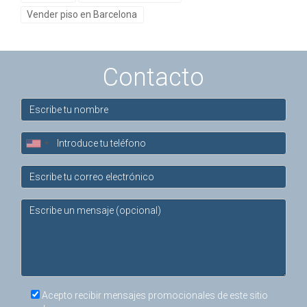
una propiedad?
Vender piso en Barcelona
El tiempo varía según varios factores como ubicación,
precio y demanda del mercado; un agente puede darte
estimaciones basadas en datos recientes.
Contacto
¿Qué mejoras debo considerar antes de listar
mi propiedad?
Las mejoras estéticas como pintura fresca o reparaciones
menores suelen tener un gran impacto; consulta con un
agente para obtener recomendaciones específicas.
¿Qué pasos debo seguir después de recibir una
oferta?
Es importante revisar todos los términos cuidadosamente;
contar con un agente te ayudará a negociar condiciones
favorables antes de aceptar cualquier oferta. Recuerda
Acepto recibir mensajes promocionales de este sitio
que estoy aquí para ayudarte en cada paso del camino