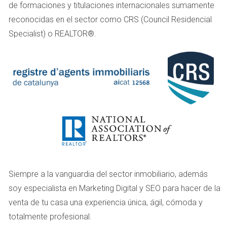
de formaciones y titulaciones internacionales sumamente
o las tendencias emergentes.
reconocidas en el sector como CRS (Council Residencial
Es vital recordar que tú eres quien conoce mejor tu
Specialist) o REALTOR®.
propiedad y su contexto. Un agente inmobiliario
experimentado puede ayudarte a interpretar los datos del
mercado y a diseñar una estrategia personalizada que
maximice tus oportunidades.
CASO DE ESTUDIO 1: LA FAMILIA
PÉREZ
La familia Pérez decidió vender su casa en un barrio
popular. Inicialmente, pensaron que publicar en Idealista
Siempre a la vanguardia del sector inmobiliario, además
era suficiente para atraer compradores. Sin embargo,
soy especialista en Marketing Digital y SEO para hacer de la
después de meses sin ofertas concretas, decidieron
venta de tu casa una experiencia única, ágil, cómoda y
contactar a un agente inmobiliario local. Este profesional
totalmente profesional.